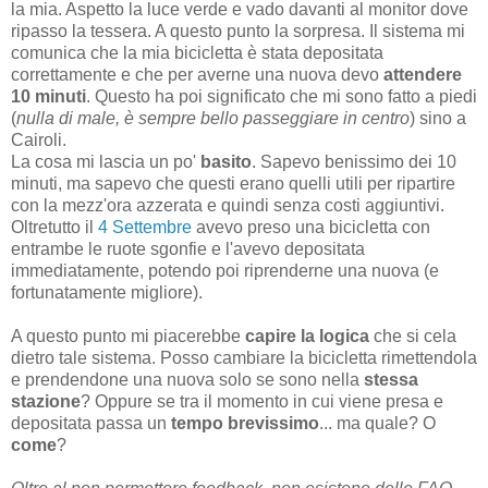
la mia. Aspetto la luce verde e vado davanti al monitor dove
ripasso la tessera. A questo punto la sorpresa. Il sistema mi
comunica che la mia bicicletta è stata depositata
correttamente e che per averne una nuova devo
attendere
10 minuti
. Questo ha poi significato che mi sono fatto a piedi
(
nulla di male, è sempre bello passeggiare in centro
) sino a
Cairoli.
La cosa mi lascia un po'
basito
. Sapevo benissimo dei 10
minuti, ma sapevo che questi erano quelli utili per ripartire
con la mezz'ora azzerata e quindi senza costi aggiuntivi.
Oltretutto il
4 Settembre
avevo preso una bicicletta con
entrambe le ruote sgonfie e l'avevo depositata
immediatamente, potendo poi riprenderne una nuova (e
fortunatamente migliore).
A questo punto mi piacerebbe
capire la logica
che si cela
dietro tale sistema. Posso cambiare la bicicletta rimettendola
e prendendone una nuova solo se sono nella
stessa
stazione
? Oppure se tra il momento in cui viene presa e
depositata passa un
tempo brevissimo
... ma quale? O
come
?