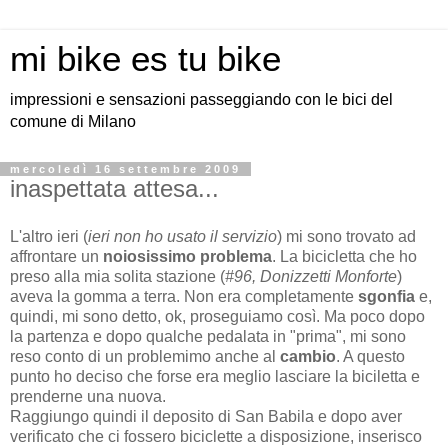
mi bike es tu bike
impressioni e sensazioni passeggiando con le bici del
comune di Milano
mercoledì 16 settembre 2009
inaspettata attesa...
L'altro ieri (
ieri non ho usato il servizio
) mi sono trovato ad
affrontare un
noiosissimo problema
. La bicicletta che ho
preso alla mia solita stazione (
#96, Donizzetti Monforte
)
aveva la gomma a terra. Non era completamente
sgonfia
e,
quindi, mi sono detto, ok, proseguiamo così. Ma poco dopo
la partenza e dopo qualche pedalata in "prima", mi sono
reso conto di un problemimo anche al
cambio
. A questo
punto ho deciso che forse era meglio lasciare la biciletta e
prenderne una nuova.
Raggiungo quindi il deposito di San Babila e dopo aver
verificato che ci fossero biciclette a disposizione, inserisco