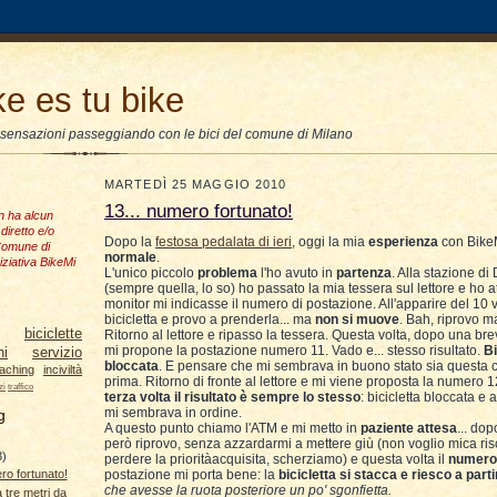
ke es tu bike
 sensazioni passeggiando con le bici del comune di Milano
MARTEDÌ 25 MAGGIO 2010
13... numero fortunato!
n ha alcun
diretto e/o
Dopo la
festosa pedalata di ieri
, oggi la mia
esperienza
con BikeM
 Comune di
normale
.
niziativa BikeMi
L'unico piccolo
problema
l'ho avuto in
partenza
. Alla stazione di 
(sempre quella, lo so) ho passato la mia tessera sul lettore e ho at
monitor mi indicasse il numero di postazione. All'apparire del 10 
bicicletta e provo a prenderla... ma
non si muove
. Bah, riprovo m
biciclette
Ritorno al lettore e ripasso la tessera. Questa volta, dopo una br
mi propone la postazione numero 11. Vado e... stesso risultato.
Bi
ni
servizio
bloccata
. E pensare che mi sembrava in buono stato sia questa 
aching
inciviltà
prima. Ritorno di fronte al lettore e mi viene proposta la numero 1
zi
traffico
terza volta il risultato è sempre lo stesso
: bicicletta bloccata e
mi sembrava in ordine.
g
A questo punto chiamo l'ATM e mi metto in
paziente attesa
... do
però riprovo, senza azzardarmi a mettere giù (non voglio mica ris
3)
perdere la prioritàacquisita, scherziamo) e questa volta il
numero
postazione mi porta bene: la
bicicletta si stacca e riesco a parti
ro fortunato!
che avesse la ruota posteriore un po' sgonfietta.
 tre metri da