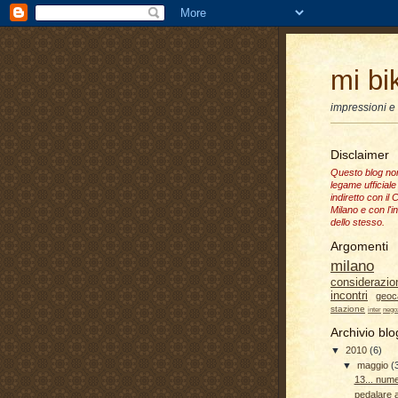
mi bi
impressioni e
Disclaimer
Questo blog no
legame ufficiale 
indiretto con il
Milano e con l'i
dello stesso.
Argomenti
milano
considerazio
incontri
geoc
stazione
inter
nego
Archivio blo
▼
2010
(6)
▼
maggio
(
13... nume
pedalare a