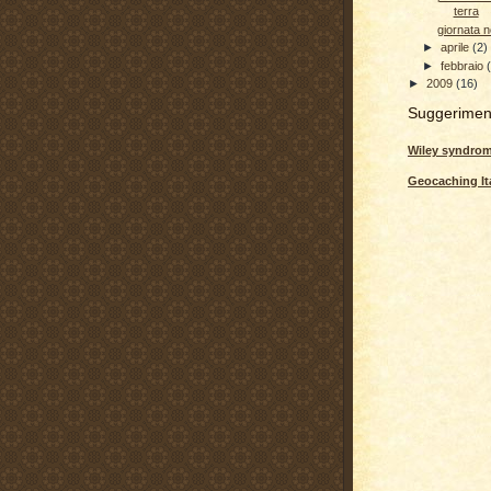
terra
giornata n
►
aprile
(2)
►
febbraio
►
2009
(16)
Suggerimen
Wiley syndro
Geocaching Ita