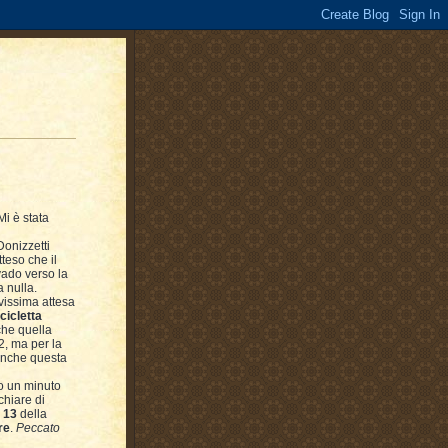
i è stata
Donizzetti
teso che il
vado verso la
a nulla.
evissima attesa
cicletta
che quella
2, ma per la
 anche questa
po un minuto
chiare di
 13
della
re
.
Peccato