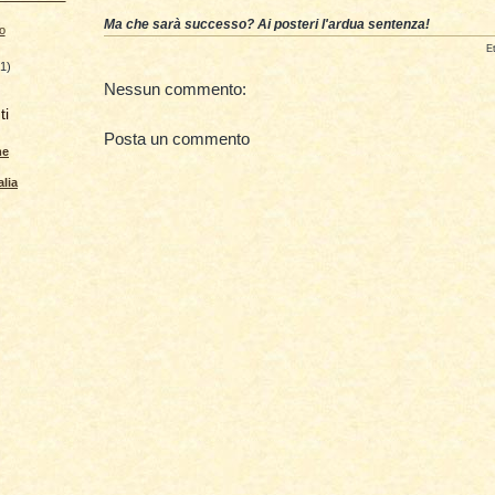
Ma che sarà successo? Ai posteri l'ardua sentenza!
o
E
(1)
Nessun commento:
ti
Posta un commento
me
lia