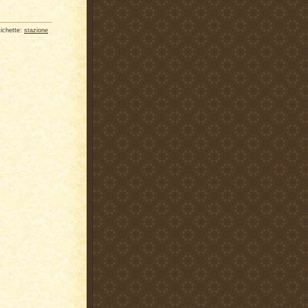
tichette:
stazione